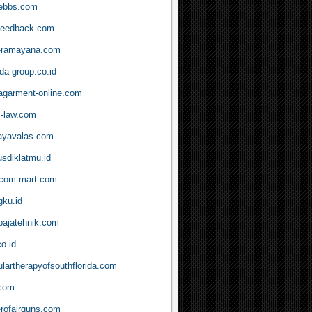
cebbs.com
feedback.com
-ramayana.com
da-group.co.id
iagarment-online.com
s-law.com
ayavalas.com
usdiklatmu.id
ocom-mart.com
gku.id
bajatehnik.com
o.id
lartherapyofsouthflorida.com
.com
erofairguns.com