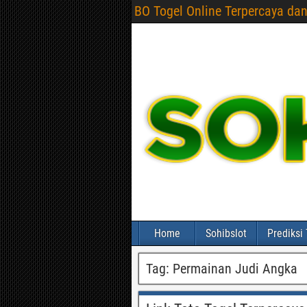
BO Togel Online Terpercaya dan
Home
Sohibslot
Prediksi
Tag:
Permainan Judi Angka