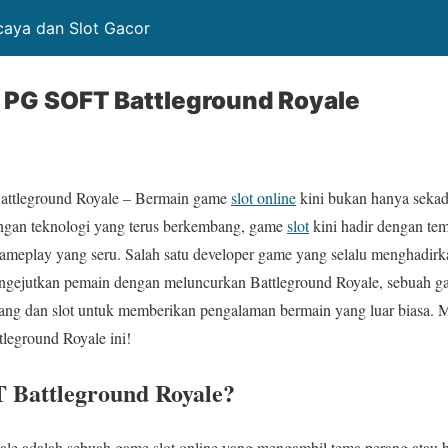
caya dan Slot Gacor
PG SOFT Battleground Royale
tleground Royale – Bermain game
slot online
kini bukan hanya seka
ngan teknologi yang terus berkembang, game
slot
kini hadir dengan te
ameplay yang seru. Salah satu developer game yang selalu menghadir
engejutkan pemain dengan meluncurkan Battleground Royale, sebuah g
g dan slot untuk memberikan pengalaman bermain yang luar biasa. Ma
eground Royale ini!
 Battleground Royale?
e adalah sebuah game slot online yang mengambil tema perang atau ba