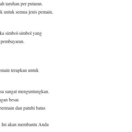
h taruhan per putaran.
ok untuk semua jenis pemain,
ika simbol-simbol yang
 pembayaran.
emain terapkan untuk
 bisa sangat menguntungkan.
gan besar.
bermain dan patuhi batas
lu. Ini akan membantu Anda