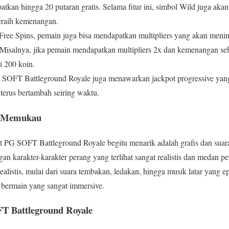
kan hingga 20 putaran gratis. Selama fitur ini, simbol Wild juga akan
raih kemenangan.
r Free Spins, pemain juga bisa mendapatkan multipliers yang akan me
 Misalnya, jika pemain mendapatkan multipliers 2x dan kemenangan seb
 200 koin.
 SOFT Battleground Royale juga menawarkan jackpot progressive ya
terus bertambah seiring waktu.
g Memukau
t PG SOFT Battleground Royale begitu menarik adalah grafis dan suar
an karakter-karakter perang yang terlihat sangat realistis dan medan pe
ealistis, mulai dari suara tembakan, ledakan, hingga musik latar yang e
bermain yang sangat immersive.
T Battleground Royale