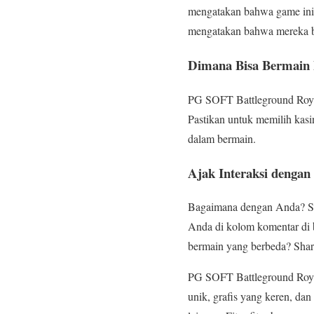
mengatakan bahwa game ini 
mengatakan bahwa mereka ber
Dimana Bisa Bermain 
PG SOFT Battleground Royal
Pastikan untuk memilih kasi
dalam bermain.
Ajak Interaksi denga
Bagaimana dengan Anda? Su
Anda di kolom komentar di 
bermain yang berbeda? Shar
PG SOFT Battleground Royal
unik, grafis yang keren, da