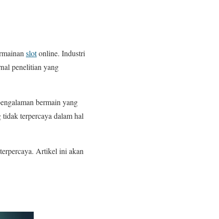
ermainan
slot
online. Industri
nal penelitian yang
 pengalaman bermain yang
 tidak terpercaya dalam hal
erpercaya. Artikel ini akan