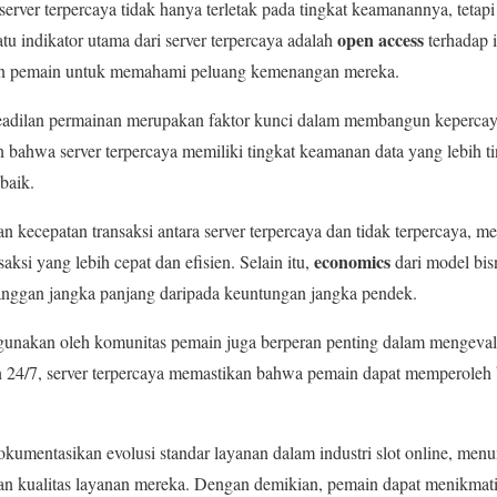
erver terpercaya tidak hanya terletak pada tingkat keamanannya, tetapi
open access
tu indikator utama dari server terpercaya adalah
terhadap 
n pemain untuk memahami peluang kemenangan mereka.
keadilan permainan merupakan faktor kunci dalam membangun kepercay
bahwa server terpercaya memiliki tingkat keamanan data yang lebih t
baik.
 kecepatan transaksi antara server terpercaya dan tidak terpercaya, 
economics
ksi yang lebih cepat dan efisien. Selain itu,
dari model bisn
anggan jangka panjang daripada keuntungan jangka pendek.
unakan oleh komunitas pemain juga berperan penting dalam mengevalu
 24/7, server terpercaya memastikan bahwa pemain dapat memperoleh 
okumentasikan evolusi standar layanan dalam industri slot online, men
kan kualitas layanan mereka. Dengan demikian, pemain dapat menikma