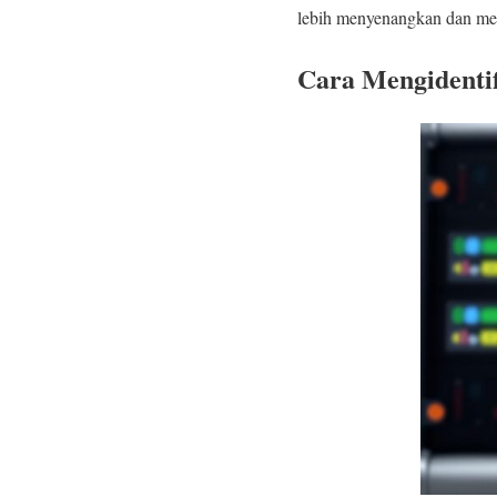
lebih menyenangkan dan m
Cara Mengidentif