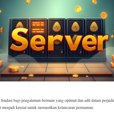
h fondasi bagi pengalaman bermain yang optimal dan adil dalam perjudia
uat menjadi krusial untuk memastikan kelancaran permainan.