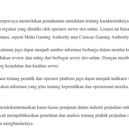
r terpercaya memerlukan pemahaman mendalam tentang karakteristiknya.
regulasi yang dimiliki oleh operator server slot online. Lisensi ini bia
eputasi, seperti Malta Gaming Authority atau Curacao Gaming Authority
laman juga dapat menjadi sumber informasi berharga dalam menilai kua
kan review dan rating dari berbagai server slot online. Dengan memb
 keandalan dan kualitas server.
si tentang pemilik dan operator platform juga dapat menjadi indikator 
iakan informasi yang jelas tentang kepemilikan dan operasional mere
.
mendokumentasikan kasus-kasus penipuan dalam industri perjudian onli
gkali mempublikasikan penelitian dan analisis tentang praktik perjudian 
a menghindarinya.