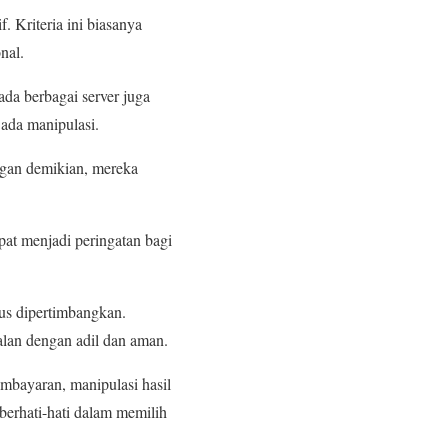
f. Kriteria ini biasanya
nal.
da berbagai server juga
 ada manipulasi.
ngan demikian, mereka
pat menjadi peringatan bagi
us dipertimbangkan.
lan dengan adil dan aman.
mbayaran, manipulasi hasil
erhati-hati dalam memilih