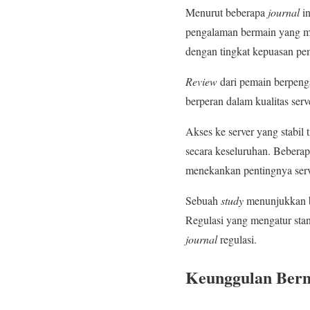
Menurut beberapa
journal
in
pengalaman bermain yang 
dengan tingkat kepuasan pe
Review
dari pemain berpenga
berperan dalam kualitas serv
Akses ke server yang stabi
secara keseluruhan. Bebera
menekankan pentingnya serv
Sebuah
study
menunjukkan ba
Regulasi yang mengatur stan
journal
regulasi.
Keunggulan Berma