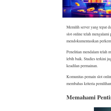
Memilih server yang tepat 
slot online telah mengalami
mendokumentasikan perkemb
Penelitian mendalam telah 
lebih baik. Studies terkini 
keadilan permainan.
Komunitas pemain slot onlin
membahas kriteria pemiliha
Memahami Pentin