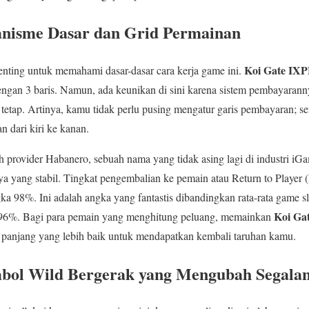
isme Dasar dan Grid Permainan
Koi Gate IX
penting untuk memahami dasar-dasar cara kerja game ini.
dengan 3 baris. Namun, ada keunikan di sini karena sistem pembayara
tetap. Artinya, kamu tidak perlu pusing mengatur garis pembayaran; se
 dari kiri ke kanan.
provider Habanero, sebuah nama yang tidak asing lagi di industri iGam
 yang stabil. Tingkat pengembalian ke pemain atau Return to Player (
ngka 98%. Ini adalah angka yang fantastis dibandingkan rata-rata game s
Koi Ga
a 96%. Bagi para pemain yang menghitung peluang, memainkan
panjang yang lebih baik untuk mendapatkan kembali taruhan kamu.
mbol Wild Bergerak yang Mengubah Segala