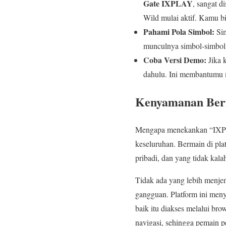
Gate IXPLAY
, sangat 
Wild mulai aktif. Kamu bi
Pahami Pola Simbol:
Sim
munculnya simbol-simbol i
Coba Versi Demo:
Jika 
dahulu. Ini membantumu 
Kenyamanan Ber
Mengapa menekankan “IXPL
keseluruhan. Bermain di pla
pribadi, dan yang tidak kala
Tidak ada yang lebih menje
gangguan. Platform ini meny
baik itu diakses melalui b
navigasi, sehingga pemain p