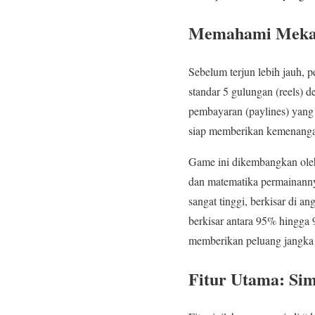
Memahami Mekan
Sebelum terjun lebih jauh, 
standar 5 gulungan (reels) 
pembayaran (paylines) yang 
siap memberikan kemenangan
Game ini dikembangkan oleh 
dan matematika permainannya
sangat tinggi, berkisar di a
berkisar antara 95% hingg
memberikan peluang jangka 
Fitur Utama: Si