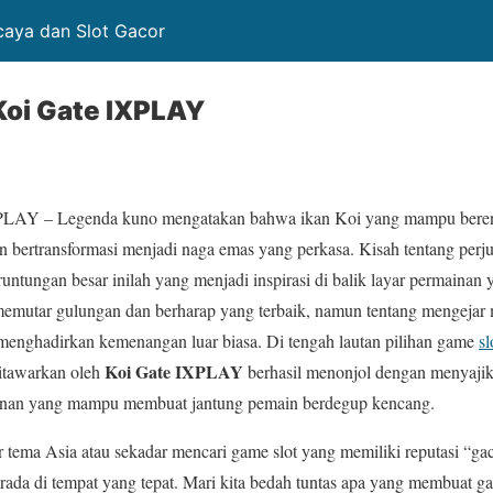
caya dan Slot Gacor
oi Gate IXPLAY
LAY – Legenda kuno mengatakan bahwa ikan Koi yang mampu beren
an bertransformasi menjadi naga emas yang perkasa. Kisah tentang perj
ntungan besar inilah yang menjadi inspirasi di balik layar permainan y
 memutar gulungan dan berharap yang terbaik, namun tentang mengeja
n menghadirkan kemenangan luar biasa. Di tengah lautan pilihan game
sl
Koi Gate IXPLAY
itawarkan oleh
berhasil menonjol dengan menyaji
nan yang mampu membuat jantung pemain berdegup kencang.
tema Asia atau sekadar mencari game slot yang memiliki reputasi “gac
a di tempat yang tepat. Mari kita bedah tuntas apa yang membuat gam