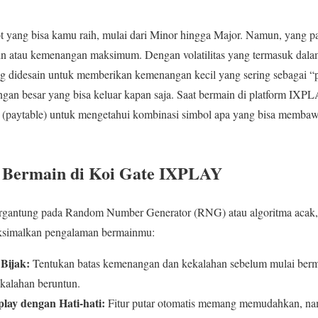
t yang bisa kamu raih, mulai dari Minor hingga Major. Namun, yang pa
 atau kemenangan maksimum. Dengan volatilitas yang termasuk dalam
ng didesain untuk memberikan kemenangan kecil yang sering sebagai 
an besar yang bisa keluar kapan saja. Saat bermain di platform IXP
(paytable) untuk mengetahui kombinasi simbol apa yang bisa membawa
i Bermain di Koi Gate IXPLAY
rgantung pada Random Number Generator (RNG) atau algoritma acak, a
ksimalkan pengalaman bermainmu:
Bijak:
Tentukan batas kemenangan dan kekalahan sebelum mulai berm
kalahan beruntun.
lay dengan Hati-hati:
Fitur putar otomatis memang memudahkan, n