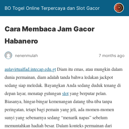
BO Togel Online Terpercaya dan Slot Gacor
Cara Membaca Jam Gacor
Habanero
nenenmulah
7 months ago
aulavirtualfad.intecap.edu.gt
Diam itu emas, atau mungkin dalam
dunia permainan, diam adalah tanda bahwa ledakan jackpot
sedang siap meledak. Bayangkan Anda sedang duduk tenang di
depan layar, menatap gulungan
slot
yang berputar pelan.
Biasanya, hingar-bingar kemenangan datang tiba-tiba tanpa
peringatan, tetapi bagi pemain yang jeli, ada momen-momen
sunyi yang sebenarnya sedang “menarik napas” sebelum
memuntahkan hadiah besar. Dalam konteks permainan dari