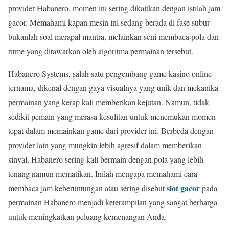
provider Habanero, momen ini sering dikaitkan dengan istilah jam
gacor. Memahami kapan mesin ini sedang berada di fase subur
bukanlah soal merapal mantra, melainkan seni membaca pola dan
ritme yang ditawarkan oleh algoritma permainan tersebut.
Habanero Systems, salah satu pengembang game kasino online
ternama, dikenal dengan gaya visualnya yang unik dan mekanika
permainan yang kerap kali memberikan kejutan. Namun, tidak
sedikit pemain yang merasa kesulitan untuk menemukan momen
tepat dalam memainkan game dari provider ini. Berbeda dengan
provider lain yang mungkin lebih agresif dalam memberikan
sinyal, Habanero sering kali bermain dengan pola yang lebih
tenang namun mematikan. Inilah mengapa memahami cara
slot gacor
membaca jam keberuntungan atau sering disebut
pada
permainan Habanero menjadi keterampilan yang sangat berharga
untuk meningkatkan peluang kemenangan Anda.