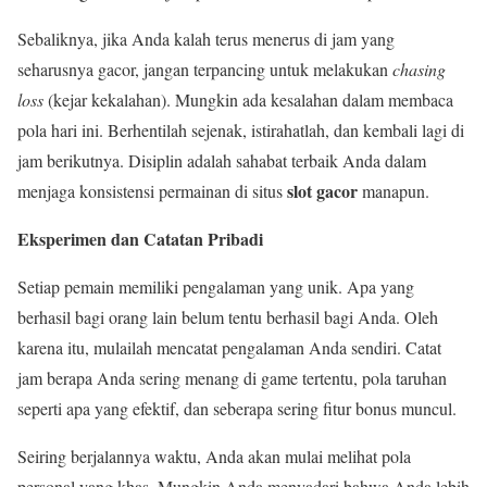
Sebaliknya, jika Anda kalah terus menerus di jam yang
seharusnya gacor, jangan terpancing untuk melakukan
chasing
loss
(kejar kekalahan). Mungkin ada kesalahan dalam membaca
pola hari ini. Berhentilah sejenak, istirahatlah, dan kembali lagi di
jam berikutnya. Disiplin adalah sahabat terbaik Anda dalam
slot gacor
menjaga konsistensi permainan di situs
manapun.
Eksperimen dan Catatan Pribadi
Setiap pemain memiliki pengalaman yang unik. Apa yang
berhasil bagi orang lain belum tentu berhasil bagi Anda. Oleh
karena itu, mulailah mencatat pengalaman Anda sendiri. Catat
jam berapa Anda sering menang di game tertentu, pola taruhan
seperti apa yang efektif, dan seberapa sering fitur bonus muncul.
Seiring berjalannya waktu, Anda akan mulai melihat pola
personal yang khas. Mungkin Anda menyadari bahwa Anda lebih