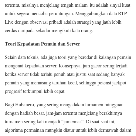
tertentu, misalnya menjelang tengah malam, itu adalah sinyal kuat
untuk segera mencoba peruntungan. Menggabungkan data RTP
Live dengan observasi pribadi adalah strategi yang jauh lebih
cerdas daripada sekadar mengikuti kata orang.
Teori Kepadatan Pemain dan Server
Selain data teknis, ada juga teori yang beredar di kalangan pemain
mengenai kepadatan server. Konsepnya, jam gacor sering terjadi
ketika server tidak terlalu penuh atau justru saat sedang banyak
pemain yang memasang taruhan kecil, sehingga potensi jackpot
progresif terkumpul lebih cepat.
Bagi Habanero, yang sering mengadakan turnamen mingguan
dengan hadiah besar, jam-jam tertentu menjelang berakhirnya
turnamen sering kali menjadi “jam emas”. Di saat-saat ini,
algoritma permainan mungkin diatur untuk lebih dermawah dalam