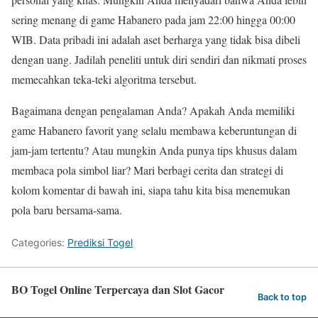
sering menang di game Habanero pada jam 22:00 hingga 00:00
WIB. Data pribadi ini adalah aset berharga yang tidak bisa dibeli
dengan uang. Jadilah peneliti untuk diri sendiri dan nikmati proses
memecahkan teka-teki algoritma tersebut.
Bagaimana dengan pengalaman Anda? Apakah Anda memiliki
game Habanero favorit yang selalu membawa keberuntungan di
jam-jam tertentu? Atau mungkin Anda punya tips khusus dalam
membaca pola simbol liar? Mari berbagi cerita dan strategi di
kolom komentar di bawah ini, siapa tahu kita bisa menemukan
pola baru bersama-sama.
Categories:
Prediksi Togel
BO Togel Online Terpercaya dan Slot Gacor
Back to top